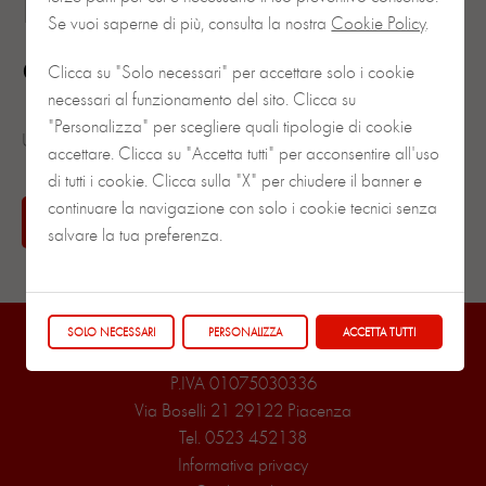
Bouquet di rose di
Se vuoi saperne di più, consulta la nostra
Cookie Policy
.
confetti
Clicca su "Solo necessari" per accettare solo i cookie
necessari al funzionamento del sito. Clicca su
"Personalizza" per scegliere quali tipologie di cookie
Una rosa per ricordare e farsi ricordare.
accettare. Clicca su "Accetta tutti" per acconsentire all'uso
di tutti i cookie. Clicca sulla "X" per chiudere il banner e
continuare la navigazione con solo i cookie tecnici senza
CHIEDI INFORMAZIONI
salvare la tua preferenza.
SOLO NECESSARI
PERSONALIZZA
ACCETTA TUTTI
La Casa del Regalo di Mangolini Cinzia
P.IVA 01075030336
Via Boselli 21 29122 Piacenza
Tel.
0523 452138
Informativa privacy